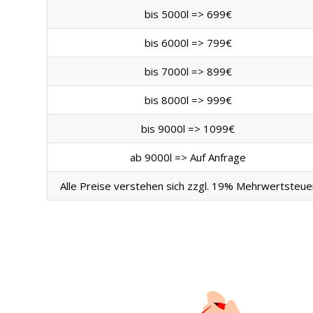
bis 5000l => 699€
bis 6000l => 799€
bis 7000l => 899€
bis 8000l => 999€
bis 9000l => 1099€
ab 9000l => Auf Anfrage
Alle Preise verstehen sich zzgl. 19% Mehrwertsteue