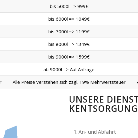
bis 5000l => 999€
bis 6000l => 1049€
bis 7000l => 1199€
bis 8000l => 1349€
bis 9000l => 1599€
ab 9000l => Auf Anfrage
r
Alle Preise verstehen sich zzgl. 19% Mehrwertsteuer
UNSERE DIENS
KENTSORGUNG 
An- und Abfahrt