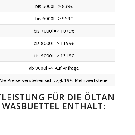
bis 5000l => 839€
bis 6000l => 959€
bis 7000l => 1079€
bis 8000l => 1199€
bis 9000l => 1319€
ab 9000l => Auf Anfrage
Alle Preise verstehen sich zzgl. 19% Mehrwertsteuer
TLEISTUNG FÜR DIE ÖLTAN
WASBUETTEL ENTHÄLT: