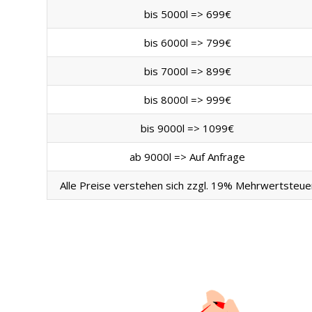
bis 5000l => 699€
bis 6000l => 799€
bis 7000l => 899€
bis 8000l => 999€
bis 9000l => 1099€
ab 9000l => Auf Anfrage
Alle Preise verstehen sich zzgl. 19% Mehrwertsteue