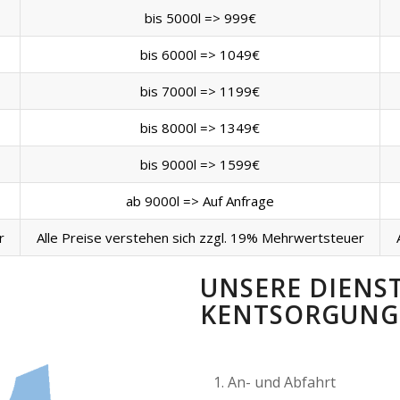
bis 5000l => 999€
bis 6000l => 1049€
bis 7000l => 1199€
bis 8000l => 1349€
bis 9000l => 1599€
ab 9000l => Auf Anfrage
r
Alle Preise verstehen sich zzgl. 19% Mehrwertsteuer
UNSERE DIENS
KENTSORGUNG 
An- und Abfahrt