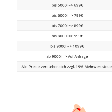
bis 5000l => 699€
bis 6000l => 799€
bis 7000l => 899€
bis 8000l => 999€
bis 9000l => 1099€
ab 9000l => Auf Anfrage
Alle Preise verstehen sich zzgl. 19% Mehrwertsteue