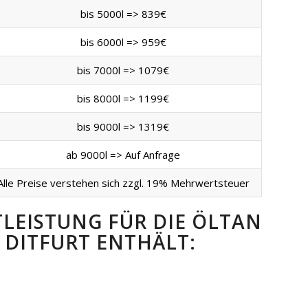
bis 5000l => 839€
bis 6000l => 959€
bis 7000l => 1079€
bis 8000l => 1199€
bis 9000l => 1319€
ab 9000l => Auf Anfrage
Alle Preise verstehen sich zzgl. 19% Mehrwertsteuer
TLEISTUNG FÜR DIE ÖLTAN
DITFURT ENTHÄLT: