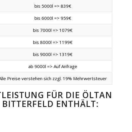
bis 5000l => 839€
bis 6000l => 959€
bis 7000l => 1079€
bis 8000l => 1199€
bis 9000l => 1319€
ab 9000l => Auf Anfrage
Alle Preise verstehen sich zzgl. 19% Mehrwertsteuer
TLEISTUNG FÜR DIE ÖLTAN
BITTERFELD ENTHÄLT: