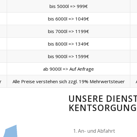
bis 5000l => 999€
bis 6000l => 1049€
bis 7000l => 1199€
bis 8000l => 1349€
bis 9000l => 1599€
ab 9000l => Auf Anfrage
r
Alle Preise verstehen sich zzgl. 19% Mehrwertsteuer
UNSERE DIENS
KENTSORGUNG 
An- und Abfahrt