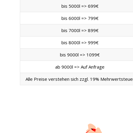
bis 5000l => 699€
bis 6000l => 799€
bis 7000l => 899€
bis 8000l => 999€
bis 9000l => 1099€
ab 9000l => Auf Anfrage
Alle Preise verstehen sich zzgl. 19% Mehrwertsteue