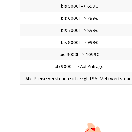
bis 5000l => 699€
bis 6000l => 799€
bis 7000l => 899€
bis 8000l => 999€
bis 9000l => 1099€
ab 9000l => Auf Anfrage
Alle Preise verstehen sich zzgl. 19% Mehrwertsteue